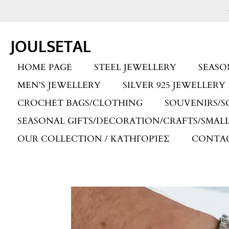
Skip
to
main
JOULSETAL
content
HOME PAGE
STEEL JEWELLERY
SEASO
MEN'S JEWELLERY
SILVER 925 JEWELLERY
CROCHET BAGS/CLOTHING
SOUVENIRS/S
SEASONAL GIFTS/DECORATION/CRAFTS/SMALL
OUR COLLECTION / ΚΑΤΗΓΟΡΊΕΣ
CONTA