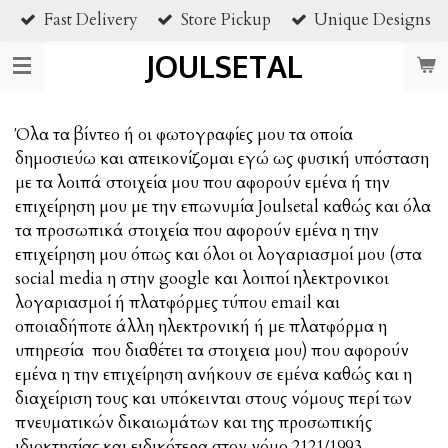
Fast Delivery
Store Pickup
Unique Designs
Skip
to
JOULSETAL
main
content
Όλα τα βίντεο ή οι φωτογραφίες μου τα οποία
δημοσιεύω και απεικονίζομαι εγώ ως φυσική υπόσταση
με τα λοιπά στοιχεία μου που αφορούν εμένα ή την
επιχείρηση μου με την επωνυμία Joulsetal καθώς και όλα
τα προσωπικά στοιχεία που αφορούν εμένα η την
επιχείρηση μου όπως και όλοι οι λογαριασμοί μου (στα
social media η στην google και λοιποί ηλεκτρονικοι
λογαριασμοί ή πλατφόρμες τύπου email και
οποιαδήποτε άλλη ηλεκτρονική ή με πλατφόρμα η
υπηρεσία που διαθέτει τα στοιχεια μου) που αφορούν
εμένα η την επιχείρηση ανήκουν σε εμένα καθώς και η
διαχείριση τους και υπόκεινται στους νόμους περί των
πνευματικών δικαιωμάτων και της προσωπικής
ιδιοκτησίας και ειδικότερα στον νόμο 2121/1993