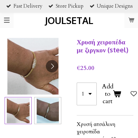
Fast Delivery
Store Pickup
Unique Designs
Skip
to
JOULSETAL
main
content
Χρυσή χειροπέδα
με ζιργκον (steel)
€25.00
Add
to
cart
Χρυσή ατσάλινη
χειροπέδα