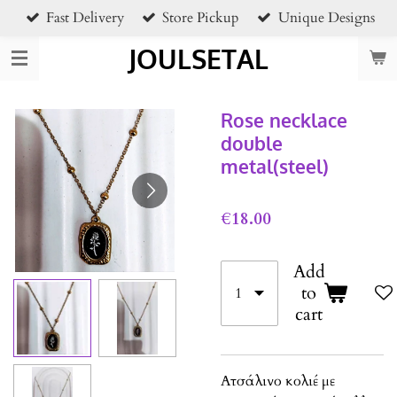
Fast Delivery
Store Pickup
Unique Designs
Skip
to
JOULSETAL
main
content
Rose necklace
double
metal(steel)
€18.00
Add
to
cart
Ατσάλινο κολιέ με