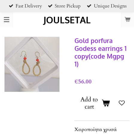
Fast Delivery
Store Pickup
Unique Designs
Skip
to
JOULSETAL
main
content
Gold porfura
Godess earrings 1
copy(code Mgpg
1)
€56.00
Add to
cart
Xειροποίητα χρυσά